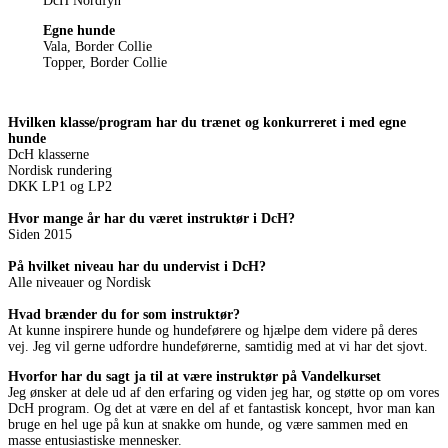
DcH Nordfyn
Egne hunde
Vala, Border Collie
Topper, Border Collie
Hvilken klasse/program har du trænet og konkurreret i med egne
hunde
DcH klasserne
Nordisk rundering
DKK LP1 og LP2
Hvor mange år har du været instruktør i DcH?
Siden 2015
På hvilket niveau har du undervist i DcH?
Alle niveauer og Nordisk
Hvad brænder du for som instruktør?
At kunne inspirere hunde og hundeførere og hjælpe dem videre på deres
vej. Jeg vil gerne udfordre hundeførerne, samtidig med at vi har det sjovt.
Hvorfor har du sagt ja til at være instruktør på Vandelkurset
Jeg ønsker at dele ud af den erfaring og viden jeg har, og støtte op om vores
DcH program. Og det at være en del af et fantastisk koncept, hvor man kan
bruge en hel uge på kun at snakke om hunde, og være sammen med en
masse entusiastiske mennesker.