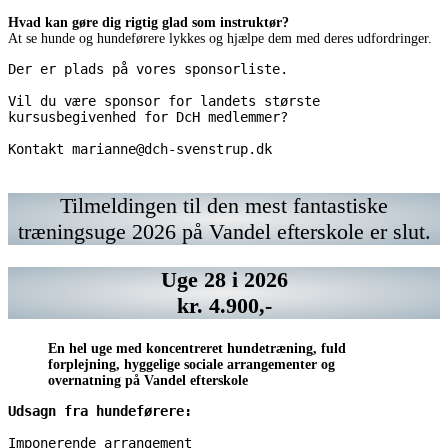
Hvad kan gøre dig rigtig glad som instruktør?
At se hunde og hundeførere lykkes og hjælpe dem med deres udfordringer.
Der er plads på vores sponsorliste.
Vil du være sponsor for landets største 
kursusbegivenhed for DcH medlemmer? 
Kontakt marianne@dch-svenstrup.dk 
Kontakt
Vil
https://www.chrisco.dk/
Kontakt
Vil
marianne@dch-
du
marianne@dch-
du
svenstrup.dk
have
svenstrup.dk
have
Tilmeldingen til den mest fantastiske
din
din
træningsuge 2026 på Vandel efterskole er slut.
annonce
annonce
her?
her?
Kontakt
Kontakt
Uge 28 i 2026
marianne@dch-
marianne@dch-
svenstrup.dk
svenstrup.dk
kr. 4.900,-
En hel uge med koncentreret hundetræning, fuld
forplejning, hyggelige sociale arrangementer og
overnatning på Vandel efterskole
Udsagn fra hundeførere:
Imponerende arrangement