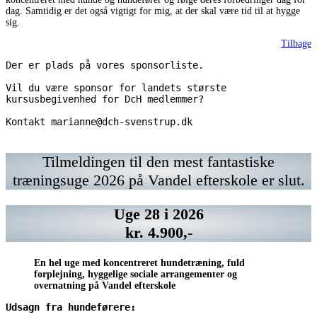
dag. Samtidig er det også vigtigt for mig, at der skal være tid til at hygge
sig.
Tilbage
Der er plads på vores sponsorliste.
Vil du være sponsor for landets største 
kursusbegivenhed for DcH medlemmer? 
Kontakt marianne@dch-svenstrup.dk 
Kontakt
Vil
https://www.chrisco.dk/
Kontakt
Vil
marianne@dch-
du
marianne@dch-
du
svenstrup.dk
have
svenstrup.dk
have
Tilmeldingen til den mest fantastiske
din
din
træningsuge 2026 på Vandel efterskole er slut.
annonce
annonce
her?
her?
Kontakt
Kontakt
Uge 28 i 2026
marianne@dch-
marianne@dch-
svenstrup.dk
svenstrup.dk
kr. 4.900,-
En hel uge med koncentreret hundetræning, fuld
forplejning, hyggelige sociale arrangementer og
overnatning på Vandel efterskole
Udsagn fra hundeførere: