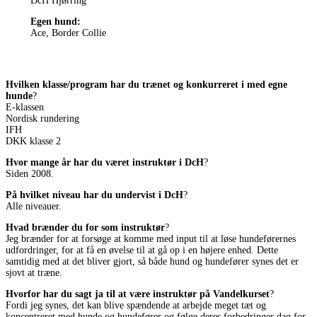
DcH Hjørring
Egen hund:
Ace, Border Collie
Hvilken klasse/program har du trænet og konkurreret i med egne
hunde
?
E-klassen
Nordisk rundering
IFH
DKK klasse 2
Hvor mange år har du været instruktør i DcH
?
Siden 2008.
På hvilket niveau har du undervist i DcH
?
Alle niveauer.
Hvad brænder du for som instruktør
?
Jeg brænder for at forsøge at komme med input til at løse hundeførernes
udfordringer, for at få en øvelse til at gå op i en højere enhed. Dette
samtidig med at det bliver gjort, så både hund og hundefører synes det er
sjovt at træne.
Hvorfor har du sagt ja til at være instruktør på Vandelkurset
?
Fordi jeg synes, det kan blive spændende at arbejde meget tæt og
koncentreret med hunde og hundefører og følge deres forbedringer dag for