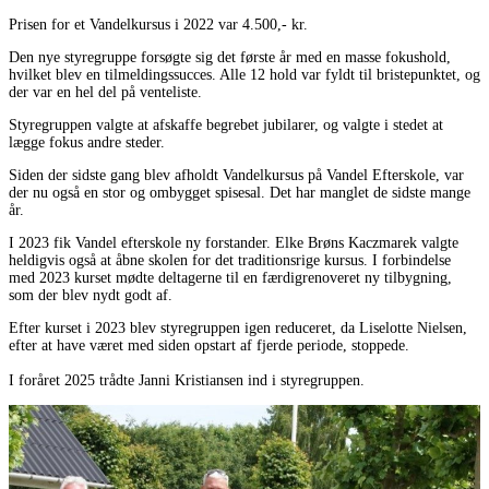
Prisen for et Vandelkursus i 2022 var 4.500,- kr.
Den nye styregruppe forsøgte sig det første år med en masse fokushold,
hvilket blev en tilmeldingssucces. Alle 12 hold var fyldt til bristepunktet, og
der var en hel del på venteliste.
Styregruppen valgte at afskaffe begrebet jubilarer, og valgte i stedet at
lægge fokus andre steder.
Siden der sidste gang blev afholdt Vandelkursus på Vandel Efterskole, var
der nu også en stor og ombygget spisesal. Det har manglet de sidste mange
år.
I 2023 fik Vandel efterskole ny forstander. Elke Brøns Kaczmarek valgte
heldigvis også at åbne skolen for det traditionsrige kursus. I forbindelse
med 2023 kurset mødte deltagerne til en færdigrenoveret ny tilbygning,
som der blev nydt godt af.
Efter kurset i 2023 blev styregruppen igen reduceret, da Liselotte Nielsen,
efter at have været med siden opstart af fjerde periode, stoppede.
I foråret 2025 trådte Janni Kristiansen ind i styregruppen.