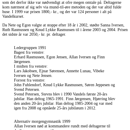
som det derfor ikke var nødvendigt at ofre megen omtale på. Deltagerne
kom nærmest af sig selv via mund-til-øre metoden og der var altid fulde
huse. I 1999 var prisen 1800,- kr., og der var 124 personer i alt på
Vandelkurset.
Da Nete og Egon valgte at stoppe efter 18 år i 2002, stødte Sanna Iversen,
Ruth Rasmussen og Knud Lykke Rasmussen til i årene 2003 og 2004. Prisen
det sidste år var 2050,- kr. pr. deltager.
Ledergruppen 1991
Bagest fra venstre:
Erhard Rasmussen, Egon Jensen, Allan Iversen og Finn
Jørgensen.
I midten fra venstre:
Lars Jakobsen, Ejnar Sørensen, Annette Lunau, Vibeke
Iversen og Nete Jensen.
Forrest fra venstre:
John Fuhlendorf, Knud Lykke Rasmussen, Søren Jeppesen og
Svend Petersen.
Svend Petersen, Stevns blev i 1990 Vandels første 20-års
jubilar. Han deltog 1965-1991. Finn Jørgensen, Hjørring blev
den anden 20-års jubilar. Han deltog 1985-2004 og var med
igen fra 2008 og opnåede 25-års jubilæum i 2012.
Alternativ morgengymnastik 1999
Allan Iversen nød at kommandere rundt med deltagerne til