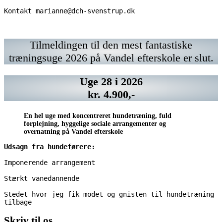
Kontakt marianne@dch-svenstrup.dk 
Vil
https://www.chrisco.dk/
Kontakt
Vil
Kontakt
du
marianne@dch-
du
marianne@dch-
have
svenstrup.dk
have
svenstrup.dk
Tilmeldingen til den mest fantastiske
din
din
annonce
annonce
træningsuge 2026 på Vandel efterskole er slut.
her?
her?
Kontakt
Kontakt
marianne@dch-
marianne@dch-
Uge 28 i 2026
svenstrup.dk
svenstrup.dk
kr. 4.900,-
En hel uge med koncentreret hundetræning, fuld
forplejning, hyggelige sociale arrangementer og
overnatning på Vandel efterskole
Udsagn fra hundeførere:
Imponerende arrangement
Stærkt vanedannende
Stedet hvor jeg fik modet og gnisten til hundetræning 
tilbage 
Skriv til os