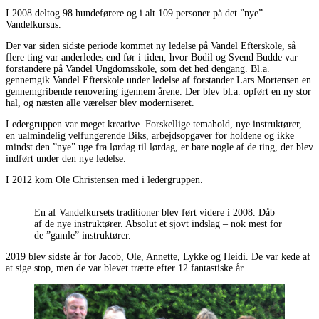
I 2008 deltog 98 hundeførere og i alt 109 personer på det ”nye”
Vandelkursus.
Der var siden sidste periode kommet ny ledelse på Vandel Efterskole, så
flere ting var anderledes end før i tiden, hvor Bodil og Svend Budde var
forstandere på Vandel Ungdomsskole, som det hed dengang. Bl.a.
gennemgik Vandel Efterskole under ledelse af forstander Lars Mortensen en
gennemgribende renovering igennem årene. Der blev bl.a. opført en ny stor
hal, og næsten alle værelser blev moderniseret.
Ledergruppen var meget kreative. Forskellige temahold, nye instruktører,
en ualmindelig velfungerende Biks, arbejdsopgaver for holdene og ikke
mindst den ”nye” uge fra lørdag til lørdag, er bare nogle af de ting, der blev
indført under den nye ledelse.
I 2012 kom Ole Christensen med i ledergruppen.
En af Vandelkursets traditioner blev ført videre i 2008. Dåb
af de nye instruktører. Absolut et sjovt indslag – nok mest for
de ”gamle” instruktører.
2019 blev sidste år for Jacob, Ole, Annette, Lykke og Heidi. De var kede af
at sige stop, men de var blevet trætte efter 12 fantastiske år.