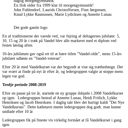
daglig morgengymnastik.
En flok older fra 1999 klar til morgengymnastik!
John Fuhlendorf, Laurids Christoffersen, Finn Jørgensen,
Knud Lykke Rasmussen, Marie Lydicksen og Annette Lunau.
Det gode gamle logo
En af traditionerne der varede ved, var fejring af deltagernes jubilæer. 5,
10, 15 og 20 år i træk på Vandel blev alle markeret med et diplom ved
festen lørdag aften.
10-års jubilæum gav også ret til at bære titlen ”Vandel-olde”, mens 15-års
jubilæet udløste en ”Vandel-veteran”.
Efter 20 år med Vandelkurset var der begyndt at vise sig træthedstegn. Det
var svært at finde på nyt år efter år, og ledergruppen valgte at stoppe mens
legen var god.
Tredje periode 2008-2019
Efter en pause på tre år, startede en ny gruppe ildsjæle i 2008 Vandelkurset
op igen. Ledergruppen bestod af Annette Lunau, Heidi Frölich, Lykke
Henriksen og Jacob Henriksen. I daglig tale blev det hurtigt kaldt ”Det Nye
Vandelkursus”. Dette kælenavn mente ledergruppen dog godt, man kunne
undlade efter 10 år.
Ledergruppen fik på fineste vis virkelig formået at få Vandelkurset i gang
igen.