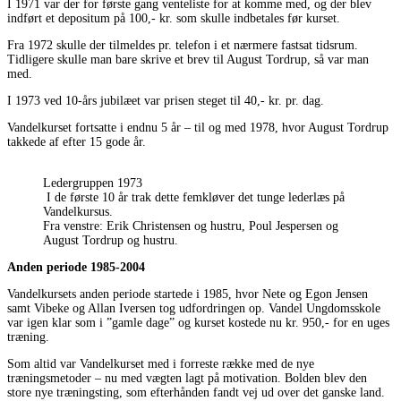
I 1971 var der for første gang venteliste for at komme med, og der blev
indført et depositum på 100,- kr. som skulle indbetales før kurset.
Fra 1972 skulle der tilmeldes pr. telefon i et nærmere fastsat tidsrum.
Tidligere skulle man bare skrive et brev til August Tordrup, så var man
med.
I 1973 ved 10-års jubilæet var prisen steget til 40,- kr. pr. dag.
Vandelkurset fortsatte i endnu 5 år – til og med 1978, hvor August Tordrup
takkede af efter 15 gode år.
Ledergruppen 1973
I de første 10 år trak dette femkløver det tunge lederlæs på
Vandelkursus.
Fra venstre: Erik Christensen og hustru, Poul Jespersen og
August Tordrup og hustru.
Anden periode 1985-2004
Vandelkursets anden periode startede i 1985, hvor Nete og Egon Jensen
samt Vibeke og Allan Iversen tog udfordringen op. Vandel Ungdomsskole
var igen klar som i ”gamle dage” og kurset kostede nu kr. 950,- for en uges
træning.
Som altid var Vandelkurset med i forreste række med de nye
træningsmetoder – nu med vægten lagt på motivation. Bolden blev den
store nye træningsting, som efterhånden fandt vej ud over det ganske land.