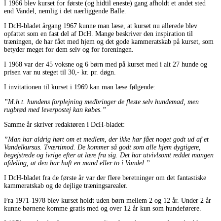
I 1966 blev kurset for første (og hidtil eneste) gang afholdt et andet sted
end Vandel, nemlig i det nærliggende Balle.
I DcH-bladet årgang 1967 kunne man læse, at kurset nu allerede blev
opfattet som en fast del af DcH. Mange beskriver den inspiration til
træningen, de har fået med hjem og det gode kammeratskab på kurset, som
betyder meget for dem selv og for foreningen.
I 1968 var der 45 voksne og 6 børn med på kurset med i alt 27 hunde og
prisen var nu steget til 30,- kr. pr. døgn.
I invitationen til kurset i 1969 kan man læse følgende:
”M.h.t. hundens forplejning medbringer de fleste selv hundemad, men
rugbrød med leverpostej kan købes.”
Samme år skriver redaktøren i DcH-bladet:
”Man har aldrig hørt om et medlem, der ikke har fået noget godt ud af et
Vandelkursus. Tværtimod. De kommer så godt som alle hjem dygtigere,
begejstrede og ivrige efter at lære fra sig. Det har utvivlsomt reddet mangen
afdeling, at den har haft en mand eller to i Vandel.”
I DcH-bladet fra de første år var der flere beretninger om det fantastiske
kammeratskab og de dejlige træningsarealer.
Fra 1971-1978 blev kurset holdt uden børn mellem 2 og 12 år. Under 2 år
kunne børnene komme gratis med og over 12 år kun som hundeførere.