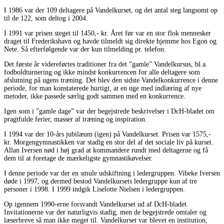
I 1986 var der 109 deltagere på Vandelkurset, og det antal steg langsomt op
til de 122, som deltog i 2004.
I 1991 var prisen steget til 1450,- kr. Året før var en stor flok mennesker
draget til Frederikshavn og havde tilmeldt sig direkte hjemme hos Egon og
Nete. Så efterfølgende var der kun tilmelding pr. telefon.
Det første år videreførtes traditioner fra det ”gamle” Vandelkursus, bl.a.
fodboldturnering og ikke mindst konkurrencen for alle deltagere som
afslutning på ugens træning. Det blev den sidste Vandelkonkurrence i denne
periode, for man konstaterede hurtigt, at en uge med indlæring af nye
metoder, ikke passede særlig godt sammen med en konkurrence.
Igen som i ”gamle dage” var der begejstrede beskrivelser i DcH-bladet om
pragtfulde ferier, masser af træning og inspiration.
I 1994 var der 10-års jubilæum (igen) på Vandelkurset. Prisen var 1575,-
kr. Morgengymnastikken var stadig en stor del af det sociale liv på kurset.
Allan Iversen nød i høj grad at kommandere rundt med deltagerne og få
dem til at foretage de mærkeligste gymnastikøvelser.
I denne periode var der en smule udskiftning i ledergruppen. Vibeke Iversen
døde i 1997, og dermed bestod Vandelkursets ledergruppe kun af tre
personer i 1998. I 1999 indgik Liselotte Nielsen i ledergruppen.
Op igennem 1990-erne forsvandt Vandelkurset ud af DcH-bladet.
Invitationerne var der naturligvis stadig, men de begejstrede omtaler og
læserbreve så man ikke meget til. Vandelkurset var blevet en institution,