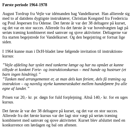
Første periode 1964-1978
August Tordrup fra Vejle var idémanden bag Vandelkurset. Han allierede sig
med to af datidens dygtigste instruktører, Christian Kongsted fra Fredericia
og Poul Jespersen fra Odense. Det første år var der 38 deltagere på kurset,
og det var en stor succes. Allerede fra det første år var hovedvægten lagt på
seriøs træning kombineret med samvær og sjove aktiviteter. Deltagerne var
fra starten begejstrede for Vandelkurset. Og den begejstring er fortsat lige
siden.
I 1964 kunne man i DcH-bladet læse følgende invitation til instruktions-
kursus:
”Vejle afdeling har syslet med tankerne længe og har nu opnået at kunne
tilbyde et konkret Ferie- og instruktionskursus – med hunde og hustruer (et
barn ingen hindring).”
”Tanken med arrangementet er, at man dels kan feriere, dels få træning og
instruktion – og navnlig styrke kammeratskabet mellem hundeførere fra alle
egne af landet.”
Prisen var 20,- kr. pr. døgn for fuld forplejning. Altså 140,- kr. for en uges
kursus.
Det første år var der 38 deltagere på kurset, og det var en stor succes.
Allerede fra det første kursus var der lagt stor vægt på seriøs træning
kombineret med samvær og sjove aktiviteter. Kurset blev afsluttet med en
konkurrence om lørdagen og bal om aftenen.