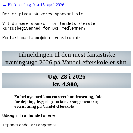
Indlægsnavigation
← Husk betalingsfrist 15. april 2026
Der er plads på vores sponsorliste.
Vil du være sponsor for landets største 
kursusbegivenhed for DcH medlemmer? 
Kontakt marianne@dch-svenstrup.dk 
Kontakt
Vil
https://www.chrisco.dk/
Kontakt
Vil
marianne@dch-
du
marianne@dch-
du
svenstrup.dk
have
svenstrup.dk
have
Tilmeldingen til den mest fantastiske
din
din
træningsuge 2026 på Vandel efterskole er slut.
annonce
annonce
her?
her?
Kontakt
Kontakt
Uge 28 i 2026
marianne@dch-
marianne@dch-
svenstrup.dk
svenstrup.dk
kr. 4.900,-
En hel uge med koncentreret hundetræning, fuld
forplejning, hyggelige sociale arrangementer og
overnatning på Vandel efterskole
Udsagn fra hundeførere:
Imponerende arrangement