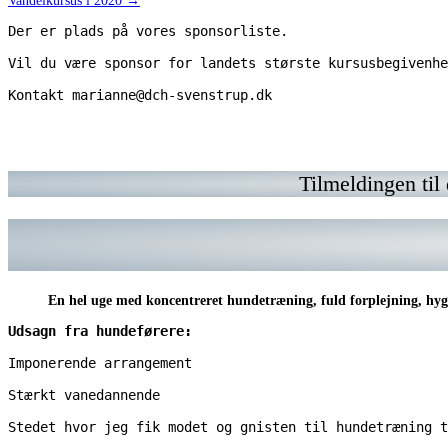
Indlægsnavigation
Vandelkursus i 2020 →
Der er plads på vores sponsorliste.
Vil du være sponsor for landets største kursusbegivenhe
Kontakt marianne@dch-svenstrup.dk 
Kontakt
Vil
https://www.chrisc
Ko
marianne@dch-
du
ma
svenstrup.dk
have
sv
din
annonce
Tilmeldingen til
her?
Kontakt
marianne@dch-
svenstrup.dk
En hel uge med koncentreret hundetræning, fuld forplejning, hygg
Udsagn fra hundeførere:
Imponerende arrangement
Stærkt vanedannende
Stedet hvor jeg fik modet og gnisten til hundetræning t