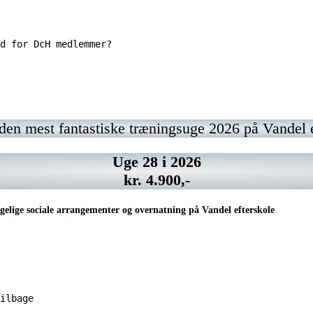
d for DcH medlemmer? 
o.dk/
ntakt
Vil
rianne@dch-
du
enstrup.dk
have
din
annonce
 den mest fantastiske træningsuge 2026 på Vandel ef
her?
Kontakt
marianne@dch-
Uge 28 i 2026
svenstrup.dk
kr. 4.900,-
elige sociale arrangementer og overnatning på Vandel efterskole
ilbage 