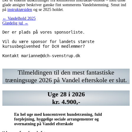
Der er enkelte udskiftninger fra sommerens instruktør-billede – men disse
glade ansigter beskriver ganske fint sommerens Vandelstemning. Smut ind
på
instruktørsiden
og se 2025 holdet.
Indlægsnavigation
← Vandelhold 2025
Glædelig jul →
Der er plads på vores sponsorliste.
Vil du være sponsor for landets største 
kursusbegivenhed for DcH medlemmer? 
Kontakt marianne@dch-svenstrup.dk 
Kontakt
Vil
https://www.chrisco.dk/
Kontakt
Vil
marianne@dch-
du
marianne@dch-
du
svenstrup.dk
have
svenstrup.dk
have
Tilmeldingen til den mest fantastiske
din
din
træningsuge 2026 på Vandel efterskole er slut.
annonce
annonce
her?
her?
Kontakt
Kontakt
Uge 28 i 2026
marianne@dch-
marianne@dch-
svenstrup.dk
svenstrup.dk
kr. 4.900,-
En hel uge med koncentreret hundetræning, fuld
forplejning, hyggelige sociale arrangementer og
overnatning på Vandel efterskole