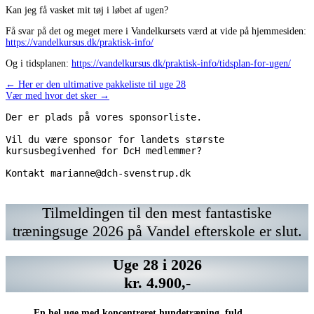
Kan jeg få vasket mit tøj i løbet af ugen?
Få svar på det og meget mere i Vandelkursets værd at vide på hjemmesiden:
https://vandelkursus.dk/praktisk-info/
Og i tidsplanen:
https://vandelkursus.dk/praktisk-info/tidsplan-for-ugen/
Indlægsnavigation
← Her er den ultimative pakkeliste til uge 28
Vær med hvor det sker →
Der er plads på vores sponsorliste.
Vil du være sponsor for landets største 
kursusbegivenhed for DcH medlemmer? 
Kontakt marianne@dch-svenstrup.dk 
Kontakt
Vil
https://www.chrisco.dk/
Kontakt
Vil
marianne@dch-
du
marianne@dch-
du
svenstrup.dk
have
svenstrup.dk
have
Tilmeldingen til den mest fantastiske
din
din
træningsuge 2026 på Vandel efterskole er slut.
annonce
annonce
her?
her?
Kontakt
Kontakt
Uge 28 i 2026
marianne@dch-
marianne@dch-
svenstrup.dk
svenstrup.dk
kr. 4.900,-
En hel uge med koncentreret hundetræning, fuld