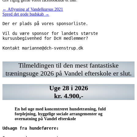
Giv rigtig gerne vores facebookside et like.
Indlægsnavigation
← Aflysning af Vandelkursus 2021
Spred det gode budskab →
Der er plads på vores sponsorliste.
Vil du være sponsor for landets største 
kursusbegivenhed for DcH medlemmer? 
Kontakt marianne@dch-svenstrup.dk 
Kontakt
Vil
https://www.chrisco.dk/
Kontakt
Vil
marianne@dch-
du
marianne@dch-
du
svenstrup.dk
have
svenstrup.dk
have
Tilmeldingen til den mest fantastiske
din
din
træningsuge 2026 på Vandel efterskole er slut.
annonce
annonce
her?
her?
Kontakt
Kontakt
Uge 28 i 2026
marianne@dch-
marianne@dch-
svenstrup.dk
svenstrup.dk
kr. 4.900,-
En hel uge med koncentreret hundetræning, fuld
forplejning, hyggelige sociale arrangementer og
overnatning på Vandel efterskole
Udsagn fra hundeførere: